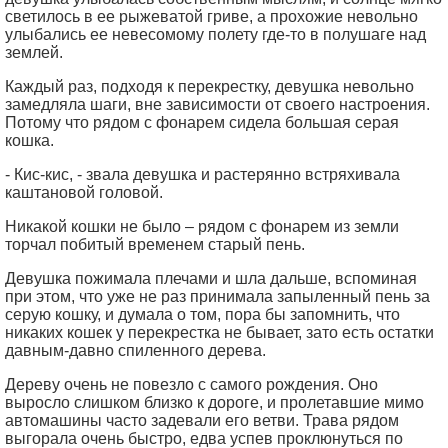
светилось в ее рыжеватой гриве, а прохожие невольно
улыбались ее невесомому полету где-то в полушаге над
землей.
Каждый раз, подходя к перекрестку, девушка невольно
замедляла шаги, вне зависимости от своего настроения.
Потому что рядом с фонарем сидела большая серая
кошка.
- Кис-кис, - звала девушка и растерянно встряхивала
каштановой головой.
Никакой кошки не было – рядом с фонарем из земли
торчал побитый временем старый пень.
Девушка пожимала плечами и шла дальше, вспоминая
при этом, что уже не раз принимала запыленный пень за
серую кошку, и думала о том, пора бы запомнить, что
никаких кошек у перекрестка не бывает, зато есть остатки
давным-давно спиленного дерева.
Дереву очень не повезло с самого рождения. Оно
выросло слишком близко к дороге, и пролетавшие мимо
автомашины часто задевали его ветви. Трава рядом
выгорала очень быстро, едва успев проклюнуться по