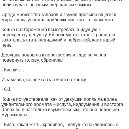
облизнулась розовым шершавым языком.
Среди множества запахов и звуков просыпающегося
мира кошка уловила приближение кого-то знакомого.
Кошка настороженно всмотрелась в идущую к
перекрестку девушку. Ей почему-то стало страшно, и
захотелось стать невидимой и неброской, как старый
пень.
Девушка подошла к перекрестку и, еще не успев
повернуть голову, обронила:
- Кис-кис…
И замерла, во все глаза глядя на кошку.
- Ой.
Кошка почувствовала, как от девушки поплыла волна
удивительного аромата – испуга, недоумения и восторга.
Запах был настолько изумительным, что она невольно
мурлыкнула.
- Киса, какая же ты красивая, - девушка наклонилась к