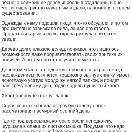
весне, а ближайшие деревья росли в отдалении, и оно
могло лишь грустно махать им издали, напоминая о своем
существовании.
Однажды к нему подошли люди, что-то обсудили, и потом
пронзительно завизжала пила, лишая его ствола.
Пропахшая гарью и пылью крона рухнула вниз, и ее
увезли.
Дерево долго плакало вслед, понимая, что лишилось
возможности даже поприветствовать своих притихших
родичей. А потом оно стало учиться мечтать.
Дерево мечтало, что однажды проснется на рассвете, с
наслаждением потянется, грациозно выгнув спинку, умоет
ясноглазую усатую мордочку мягкой лапкой, и пойдет
навстречу новому дню, гордо подняв пушистый хвост.
Хвост обернулся вокруг лапок.
Серая кошка склонила остроухую голову набок,
рассматривая пасмурный осенний день.
Где-то под деревьями, которые росли неподалеку,
шуршала в опавших листьях мышка. Подумав, что надо
бы познакомиться с ней поближе, кошка ухмыльнулась и