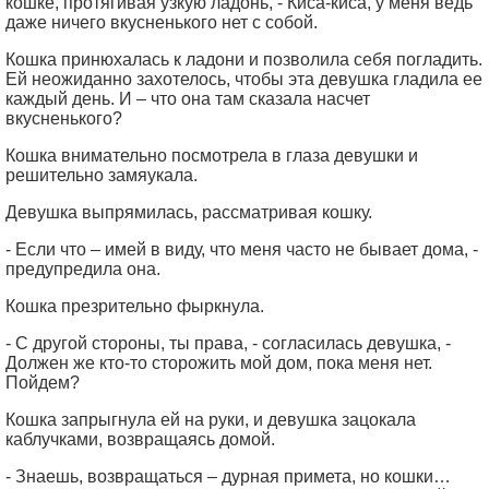
кошке, протягивая узкую ладонь, - Киса-киса, у меня ведь
даже ничего вкусненького нет с собой.
Кошка принюхалась к ладони и позволила себя погладить.
Ей неожиданно захотелось, чтобы эта девушка гладила ее
каждый день. И – что она там сказала насчет
вкусненького?
Кошка внимательно посмотрела в глаза девушки и
решительно замяукала.
Девушка выпрямилась, рассматривая кошку.
- Если что – имей в виду, что меня часто не бывает дома, -
предупредила она.
Кошка презрительно фыркнула.
- С другой стороны, ты права, - согласилась девушка, -
Должен же кто-то сторожить мой дом, пока меня нет.
Пойдем?
Кошка запрыгнула ей на руки, и девушка зацокала
каблучками, возвращаясь домой.
- Знаешь, возвращаться – дурная примета, но кошки…