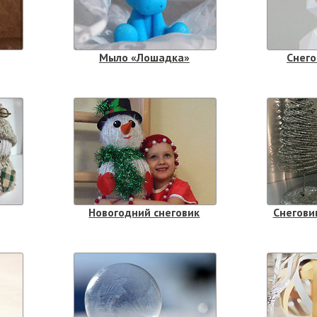
Мыло «Лошадка»
Снего
Новогодний снеговик
Снегови