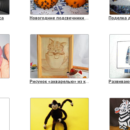
са
Новогодние подсвечники из апельсинов
Рисунок «акварелью» из кофе