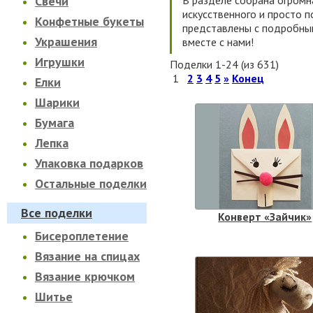
Свечи
В разделе собрана огромн
искусственного и просто 
Конфетные букеты
представлены с подробным
Украшения
вместе с нами!
Игрушки
Поделки 1-24 (из 631)
1
2
3
4
5
»
Конец
Елки
Шарики
Бумага
Лепка
Упаковка подарков
Остальные поделки
Все поделки
Конверт «Зайчик»
Бисероплетение
Вязание на спицах
Вязание крючком
Шитье