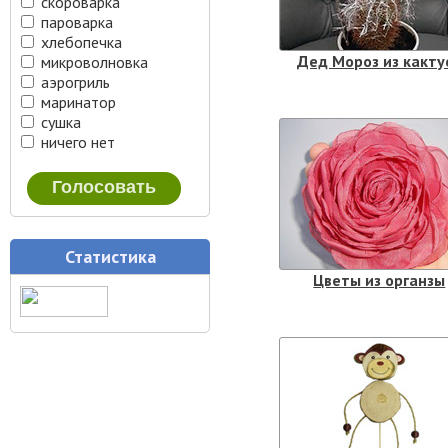
скороварка
пароварка
хлебопечка
Дед Мороз из какту
микроволновка
аэрогриль
маринатор
сушка
ничего нет
Статистика
Цветы из органзы