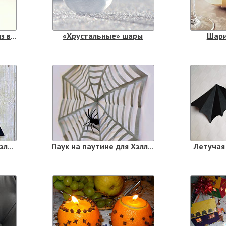
Рождественская ёлка из воздушных шаров
«Хрустальные» шары
Шари
Ведьма из бумаги на Хэллоуин
Паук на паутине для Хэллоуина
Летучая