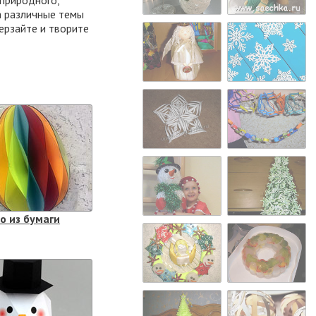
 природного,
а различные темы
ерзайте и творите
о из бумаги