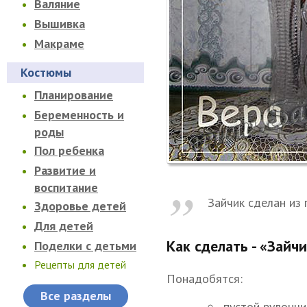
Валяние
Вышивка
Макраме
Костюмы
Планирование
Беременность и
роды
Пол ребенка
Развитие и
воспитание
Зайчик сделан из 
Здоровье детей
Для детей
Как сделать - «Зайч
Поделки с детьми
Рецепты для детей
Понадобятся:
Все разделы
пустой рулончи