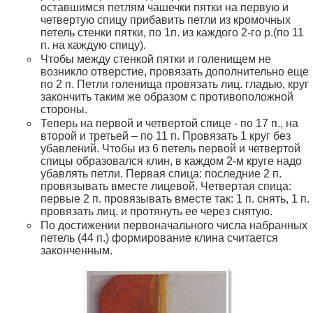
оставшимся петлям чашечки пятки на первую и
четвертую спицу прибавить петли из кромочных
петель стенки пятки, по 1п. из каждого 2-го р.(по 11
п. на каждую спицу).
Чтобы между стенкой пятки и голенищем не
возникло отверстие, провязать дополнительно еще
по 2 п. Петли голенища провязать лиц. гладью, круг
закончить таким же образом с противоположной
стороны.
Теперь на первой и четвертой спице - по 17 п., на
второй и третьей – по 11 п. Провязать 1 круг без
убавлений. Чтобы из 6 петель первой и четвертой
спицы образовался клин, в каждом 2-м круге надо
убавлять петли. Первая спица: последние 2 п.
провязывать вместе лицевой. Четвертая спица:
первые 2 п. провязывать вместе так: 1 п. снять, 1 п.
провязать лиц. и протянуть ее через снятую.
По достижении первоначального числа набранных
петель (44 п.) формирование клина считается
законченным.