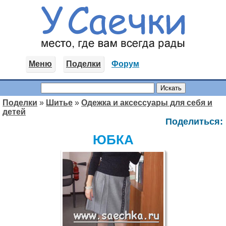
Меню
Поделки
Форум
Поделки
»
Шитье
»
Одежка и аксессуары для себя и
детей
Поделиться:
ЮБКА