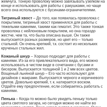
жемчуга. Тонкую проволоку можно завязывать узелком на
конце и использовать для работы с ракушками, но чаще
всего она используются с бусинами-ограничителями.
Тигриный хвост
– До того, как появилась проволока с
покрытием, тигриный хвост применялся для работы с
тяжелыми камнями, такими как гематит. Это также тонкая
проволока с нейлоновым покрытием, но она гораздо
жестче, чем та, что была описана выше. Он также
выпускается разных размеров, но цвет его – только
стальной. Он очень крепкий, т.к. состоит из нескольких
крученых стальных жил.
Кожаный шнур
– Хорошо подходит для работы с
камнями. Из-за его привлекательного вида, его можно
использовать в чистом виде в сочетании с бусами и
бисером. Выпускается толщиной 1 и 2 мм всех цветов.
Вощеный льняной шнур – Его часто используют для
дизайнов с макраме. Выпускается черного и коричневого
цветов. Довольно крепкий, т. к. натирается воском.
Отдайте ему предпочтение, если собираетесь работать с
камнями.
Пенька
– Когда-то можно было увидеть пеньку только
цвета светлого загара, но сегодня можно ее найти во