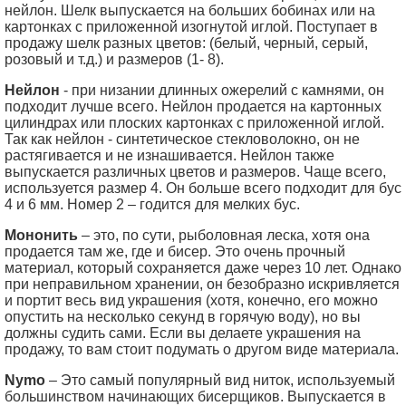
нейлон. Шелк выпускается на больших бобинах или на
картонках с приложенной изогнутой иглой. Поступает в
продажу шелк разных цветов: (белый, черный, серый,
розовый и т.д.) и размеров (1- 8).
Нейлон
- при низании длинных ожерелий с камнями, он
подходит лучше всего. Нейлон продается на картонных
цилиндрах или плоских картонках с приложенной иглой.
Так как нейлон - синтетическое стекловолокно, он не
растягивается и не изнашивается. Нейлон также
выпускается различных цветов и размеров. Чаще всего,
используется размер 4. Он больше всего подходит для бус
4 и 6 мм. Номер 2 – годится для мелких бус.
Мононить
– это, по сути, рыболовная леска, хотя она
продается там же, где и бисер. Это очень прочный
материал, который сохраняется даже через 10 лет. Однако
при неправильном хранении, он безобразно искривляется
и портит весь вид украшения (хотя, конечно, его можно
опустить на несколько секунд в горячую воду), но вы
должны судить сами. Если вы делаете украшения на
продажу, то вам стоит подумать о другом виде материала.
Nymo
– Это самый популярный вид ниток, используемый
большинством начинающих бисерщиков. Выпускается в