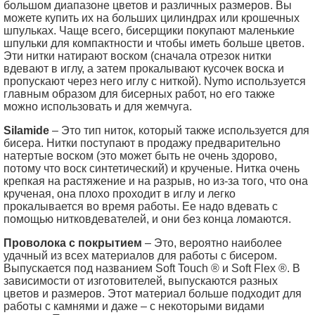
большом диапазоне цветов и различных размеров. Вы
можете купить их на больших цилиндрах или крошечных
шпульках. Чаще всего, бисерщики покупают маленькие
шпульки для компактности и чтобы иметь больше цветов.
Эти нитки натирают воском (сначала отрезок нитки
вдевают в иглу, а затем прокалывают кусочек воска и
пропускают через него иглу с ниткой). Nymo используется
главным образом для бисерных работ, но его также
можно использовать и для жемчуга.
Silamide
– Это тип ниток, который также используется для
бисера. Нитки поступают в продажу предварительно
натертые воском (это может быть не очень здорово,
потому что воск синтетический) и крученые. Нитка очень
крепкая на растяжение и на разрыв, но из-за того, что она
крученая, она плохо проходит в иглу и легко
прокалывается во время работы. Ее надо вдевать с
помощью нитковдевателей, и они без конца ломаются.
Проволока с покрытием
– Это, вероятно наиболее
удачный из всех материалов для работы с бисером.
Выпускается под названием Soft Touch ® и Soft Flex ®. В
зависимости от изготовителей, выпускаются разных
цветов и размеров. Этот материал больше подходит для
работы с камнями и даже – с некоторыми видами