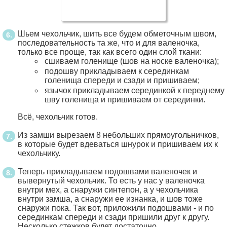
Шьем чехольчик, шить все будем обметочным швом,
последовательность та же, что и для валеночка,
только все проще, так как всего один слой ткани:
сшиваем голенище (шов на носке валеночка);
подошву прикладываем к серединкам
голенища спереди и сзади и пришиваем;
язычок прикладываем серединкой к переднему
шву голенища и пришиваем от серединки.
Всё, чехольчик готов.
Из замши вырезаем 8 небольших прямоугольничков,
в которые будет вдеваться шнурок и пришиваем их к
чехольчику.
Теперь прикладываем подошвами валеночек и
вывернутый чехольчик. То есть у нас у валеночка
внутри мех, а снаружи синтепон, а у чехольчика
внутри замша, а снаружи ее изнанка, и шов тоже
снаружи пока. Так вот, приложили подошвами - и по
серединкам спереди и сзади пришили друг к другу.
Несколько стежков будет достаточно.