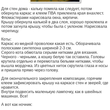
Для стен дома - кальку помяла как следует, потом
обернула каркас и клеем ПВА приклеила края внахлест.
Фломастерами нарисовала окна, кирпичи.
Крышу обернула калькой в два слоя, хорошо проклеила и
потом загнула крышу, чтобы была с уклоном. Нарисовала
черепицу.
Коты:
Каркас из медной проволоки какая есть. Оборачивала
полосками синтепона шириной 2-3 см.
Серого кота обмотала серыми нитками для вязания.
Черного - черными, а кошку белую так оставила. Головы
крутила отдельно и перемотала белыми нитками, чтобы
вышла мордочка. Из цветных ниток скрутила глаза и носы
и пришила прямо через голову.
Для окончательного закрепления композиции, горячим
клеем зафиксировать крышу на каркасе стен и зверей, где
нравится.
Внутри подвесить маленькую лампочку, как в швейных
машинах. Все!
А вот как ночник: