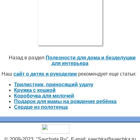
Назад в раздел
Полезности для дома и безделушки
для интерьера
Наш
сайт о детях и рукоделии
рекомендует еще статьи:
Трилистник, приносящий удачу
Кружка с кошкой
Коробочка для мелочей
Подарок для мамы на рождение ребёнка
Сердце из полотенца
© 2009-2023, "Saychata.Ru". E-mail: saechka@saechka.ru