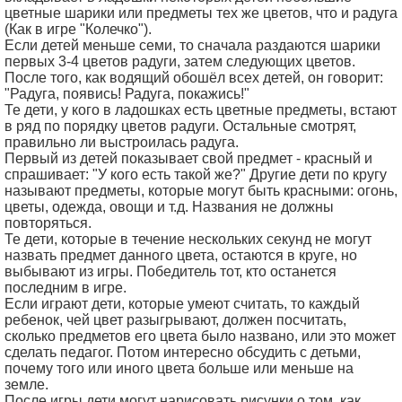
цветные шарики или предметы тех же цветов, что и радуга
(Как в игре "Колечко").
Если детей меньше семи, то сначала раздаются шарики
первых 3-4 цветов радуги, затем следующих цветов.
После того, как водящий обошёл всех детей, он говорит:
"Радуга, появись! Радуга, покажись!"
Те дети, у кого в ладошках есть цветные предметы, встают
в ряд по порядку цветов радуги. Остальные смотрят,
правильно ли выстроилась радуга.
Первый из детей показывает свой предмет - красный и
спрашивает: "У кого есть такой же?" Другие дети по кругу
называют предметы, которые могут быть красными: огонь,
цветы, одежда, овощи и т.д. Названия не должны
повторяться.
Те дети, которые в течение нескольких секунд не могут
назвать предмет данного цвета, остаются в круге, но
выбывают из игры. Победитель тот, кто останется
последним в игре.
Если играют дети, которые умеют считать, то каждый
ребенок, чей цвет разыгрывают, должен посчитать,
сколько предметов его цвета было названо, или это может
сделать педагог. Потом интересно обсудить с детьми,
почему того или иного цвета больше или меньше на
земле.
После игры дети могут нарисовать рисунки о том, как