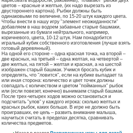
нарисовать водоросли, раковины), "плавают" рыбки двух
цветов – красные и желтые, (их надо вырезать из
двустороннего картона). Рыбки должны быть
одинаковыми по величине, по 15-20 штук каждого цвета.
Чтобы внести в нашу игру "элемент неожиданности"
добавляем в наш водоем забавные старые башмаки,
вырезанные из бумаги нейтрального, например,
коричневого, цвета, 10-12 штук. Нам понадобится
игральный кубик собственного изготовления (лучше взять
готовый деревянный).
На одной его стороне – одна красная точка, на второй –
две красных, на третьей – одна желтая, на четвертой –
две желтых, на пятой – желтая и красная, а на шестой
изображен старый башмак. Учимся бросать кубик и
определять, что "ловится", если на кубике выпадает та
или иная сторона: количество и цвет точек должны
совпадать с количеством и цветом "пойманных" рыбок
или (если повезет, конечно) вынимаем старый башмак.
После трех-четырех ходов можно остановиться и
подсчитать "улов" у каждого игрока: сколько желтых и
красных рыбок, каких больше. В игре не должно быть
проигравших, ее цель – развить внимание малыша,
научиться считать в пределах десятка, сравнивать
количества предметов.