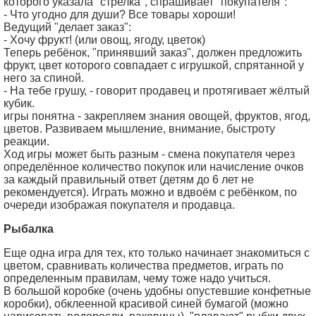
которого указала "стрелка", спрашивает "покупателя":
- Что угодно для души? Все товары хороши!
Ведущий "делает заказ":
- Хочу фрукт! (или овощ, ягоду, цветок)
Теперь ребёнок, "принявший заказ", должен предложить
фрукт, цвет которого совпадает с игрушкой, спрятанной у
него за спиной.
- На тебе грушу, - говорит продавец и протягивает жёлтый
кубик.
игры понятна - закрепляем знания овощей, фруктов, ягод,
цветов. Развиваем мышление, внимание, быстроту
реакции.
Ход игры может быть разным - смена покупателя через
определённое количество покупок или начисление очков
за каждый правильный ответ (детям до 6 лет не
рекомендуется). Играть можно и вдвоём с ребёнком, по
очереди изображая покупателя и продавца.
Рыбалка
Еще одна игра для тех, кто только начинает знакомиться с
цветом, сравнивать количества предметов, играть по
определенным правилам, чему тоже надо учиться.
В большой коробке (очень удобны опустевшие конфетные
коробки), обклеенной красивой синей бумагой (можно