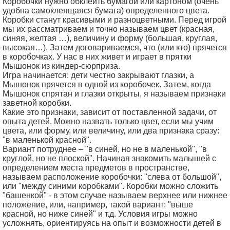
Коробочки нужно обклеить бумагой или картоном (очень
удобна самоклеящаяся бумага) определенного цвета.
Коробки станут красивыми и разноцветными. Перед игрой
мы их рассматриваем и точно называем цвет (красная,
синяя, желтая …), величину и форму (большая, круглая,
высокая…). Затем договариваемся, что (или кто) прячется
в коробочках. У нас в них живет и играет в прятки
Мышонок из киндер-сюрприза.
Игра начинается: дети честно закрывают глазки, а
Мышонок прячется в одной из коробочек. Затем, когда
Мышонок спрятан и глазки открыты, я называем признаки
заветной коробки.
Какие это признаки, зависит от поставленной задачи, от
опыта детей. Можно назвать только цвет, если мы учим
цвета, или форму, или величину, или два признака сразу:
"в маленькой красной".
Вариант потруднее – "в синей, но не в маленькой", "в
круглой, но не плоской". Начиная знакомить малышей с
определением места предметов в пространстве,
называем расположение коробочки: "слева от большой",
или "между синими коробками". Коробки можно сложить
"башенкой" - в этом случае называем верхнее или нижнее
положение, или, например, такой вариант: "выше
красной, но ниже синей" и т.д. Условия игры можно
усложнять, ориентируясь на опыт и возможности детей в