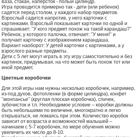
ваза, стакан, наперсток - полый цилиндр.
Игра проводится примерно так - дети (или ребенок)
садятся перед столом, у каждого набор предметов.
Взрослый садится напротив, у него карточки с
картинками. Взрослый показывает карточки по одной и
спрашивает: "У кого предмет похож на такой карандаш?"
Ребенок, у которого палочка, отвечает: "У меня!" и
получает карточку с изображением карандаша.
Вариант наоборот: У детей карточки с картинками, а у
взрослого разные предметы.
Дети с 5 лет могут играть в эту игру самостоятельно и без
картинок, придумывая, на что может быть похож тот или
иной предмет.
Цветные коробочки
Для этой игры нам нужны несколько коробочек, например,
из-под духов, фотопленки (в форме цилиндра), конфет
"монпансье" (круглая плоская коробочка), спичек,
зубочисток и т.п. Необходимое условие – коробки должны
быть небольшими по величине, многократно и легко
открываться, не ломаясь при этом. Количество коробок
зависит от возраста и возможностей малышей –
начинаем с 5-7 коробочек, по мере обучения можно
увеличить их число до 8-10.