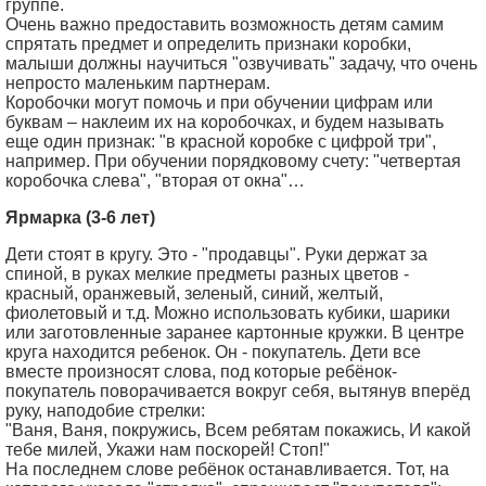
группе.
Очень важно предоставить возможность детям самим
спрятать предмет и определить признаки коробки,
малыши должны научиться "озвучивать" задачу, что очень
непросто маленьким партнерам.
Коробочки могут помочь и при обучении цифрам или
буквам – наклеим их на коробочках, и будем называть
еще один признак: "в красной коробке с цифрой три",
например. При обучении порядковому счету: "четвертая
коробочка слева", "вторая от окна"…
Ярмарка (3-6 лет)
Дети стоят в кругу. Это - "продавцы". Руки держат за
спиной, в руках мелкие предметы разных цветов -
красный, оранжевый, зеленый, синий, желтый,
фиолетовый и т.д. Можно использовать кубики, шарики
или заготовленные заранее картонные кружки. В центре
круга находится ребенок. Он - покупатель. Дети все
вместе произносят слова, под которые ребёнок-
покупатель поворачивается вокруг себя, вытянув вперёд
руку, наподобие стрелки:
"Ваня, Ваня, покружись, Всем ребятам покажись, И какой
тебе милей, Укажи нам поскорей! Стоп!"
На последнем слове ребёнок останавливается. Тот, на