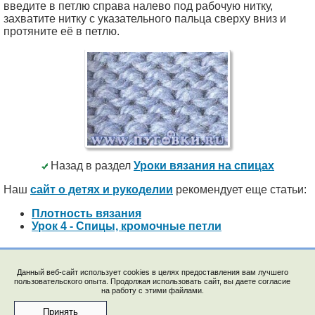
введите в петлю справа налево под рабочую нитку,
захватите нитку с указательного пальца сверху вниз и
протяните её в петлю.
Назад в раздел
Уроки вязания на спицах
Наш
сайт о детях и рукоделии
рекомендует еще статьи:
Плотность вязания
Урок 4 - Спицы, кромочные петли
Данный веб-сайт использует cookies в целях предоставления вам лучшего
пользовательского опыта. Продолжая использовать сайт, вы даете согласие
на работу с этими файлами.
© 2009-2023, "Saychata.Ru". E-mail: saechka@saechka.ru
Перепечатка материалов запрещена без ссылки на
Принять