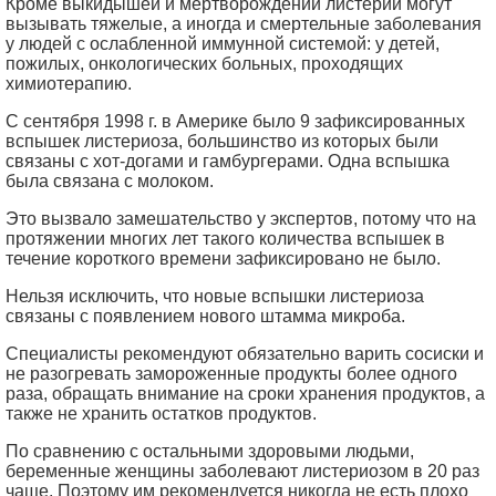
Кроме выкидышей и мертворождений листерии могут
вызывать тяжелые, а иногда и смертельные заболевания
у людей с ослабленной иммунной системой: у детей,
пожилых, онкологических больных, проходящих
химиотерапию.
С сентября 1998 г. в Америке было 9 зафиксированных
вспышек листериоза, большинство из которых были
связаны с хот-догами и гамбургерами. Одна вспышка
была связана с молоком.
Это вызвало замешательство у экспертов, потому что на
протяжении многих лет такого количества вспышек в
течение короткого времени зафиксировано не было.
Нельзя исключить, что новые вспышки листериоза
связаны с появлением нового штамма микроба.
Специалисты рекомендуют обязательно варить сосиски и
не разогревать замороженные продукты более одного
раза, обращать внимание на сроки хранения продуктов, а
также не хранить остатков продуктов.
По сравнению с остальными здоровыми людьми,
беременные женщины заболевают листериозом в 20 раз
чаще. Поэтому им рекомендуется никогда не есть плохо