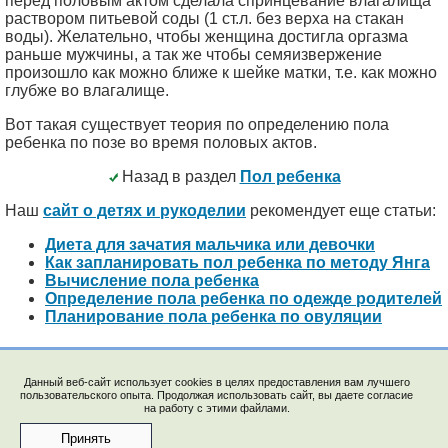
перед половым актом сделала спринцевание влагалища
раствором питьевой соды (1 ст.л. без верха на стакан
воды). Желательно, чтобы женщина достигла оргазма
раньше мужчины, а так же чтобы семяизвержение
произошло как можно ближе к шейке матки, т.е. как можно
глубже во влагалище.
Вот такая существует теория по определению пола
ребенка по позе во время половых актов.
Назад в раздел
Пол ребенка
Наш
сайт о детях и рукоделии
рекомендует еще статьи:
Диета для зачатия мальчика или девочки
Как запланировать пол ребенка по методу Янга
Вычисление пола ребенка
Определение пола ребенка по одежде родителей
Планирование пола ребенка по овуляции
Данный веб-сайт использует cookies в целях предоставления вам лучшего
пользовательского опыта. Продолжая использовать сайт, вы даете согласие
на работу с этими файлами.
© 2009-2023, "Saychata.Ru". E-mail: saechka@saechka.ru
Перепечатка материалов запрещена без ссылки на
Принять