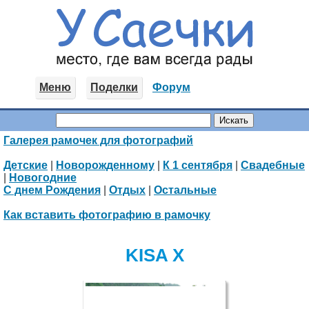
Меню
Поделки
Форум
Галерея рамочек для фотографий
Детские
|
Новорожденному
|
К 1 сентября
|
Свадебные
|
Новогодние
С днем Рождения
|
Отдых
|
Остальные
Как вставить фотографию в рамочку
KISA X