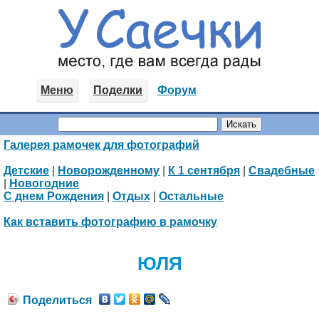
Меню
Поделки
Форум
Галерея рамочек для фотографий
Детские
|
Новорожденному
|
К 1 сентября
|
Свадебные
|
Новогодние
С днем Рождения
|
Отдых
|
Остальные
Как вставить фотографию в рамочку
ЮЛЯ
Поделиться