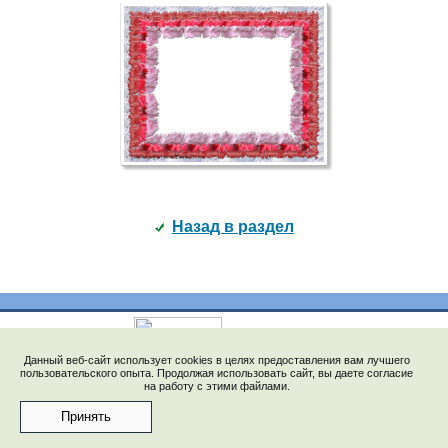
Назад в раздел
Данный веб-сайт использует cookies в целях предоставления вам лучшего
© 2009-2023, "Saychata.Ru". E-mail: saechka@saechka.ru
пользовательского опыта. Продолжая использовать сайт, вы даете согласие
Перепечатка материалов запрещена без ссылки на
на работу с этими файлами.
"www.saychata.ru"
Принять