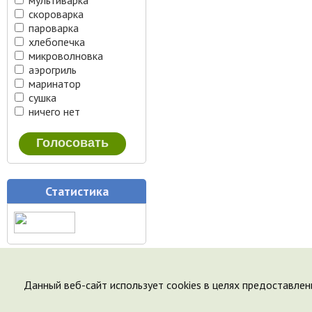
мультиварка
скороварка
пароварка
хлебопечка
микроволновка
аэрогриль
маринатор
сушка
ничего нет
Статистика
Данный веб-сайт использует cookies в целях предоставлен