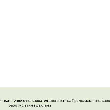
ия вам лучшего пользовательского опыта. Продолжая использова
работу с этими файлами.
Поделки © 2009-2023, "Saychata.Ru". E-mail:
saechka@saechka.r