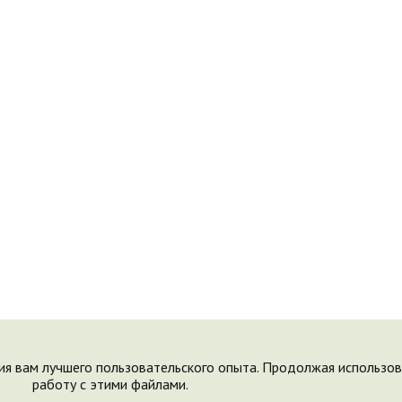
ия вам лучшего пользовательского опыта. Продолжая использова
работу с этими файлами.
Поделки © 2009-2023, "Saychata.Ru". E-mail:
saechka@saechka.r