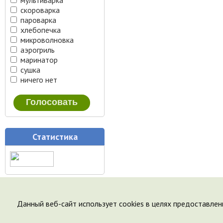
мультиварка
скороварка
пароварка
хлебопечка
микроволновка
аэрогриль
маринатор
сушка
ничего нет
Статистика
Данный веб-сайт использует cookies в целях предоставлен