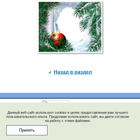
Назад в раздел
Данный веб-сайт использует cookies в целях предоставления вам лучшего
© 2009-2023, "Saychata.Ru". E-mail: saechka@saechka.ru
пользовательского опыта. Продолжая использовать сайт, вы даете согласие
на работу с этими файлами.
Перепечатка материалов запрещена без ссылки на
"www.saychata.ru"
Принять