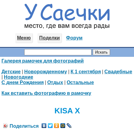
Меню
Поделки
Форум
Галерея рамочек для фотографий
Детские
|
Новорожденному
|
К 1 сентября
|
Свадебные
|
Новогодние
С днем Рождения
|
Отдых
|
Остальные
Как вставить фотографию в рамочку
KISA X
Поделиться