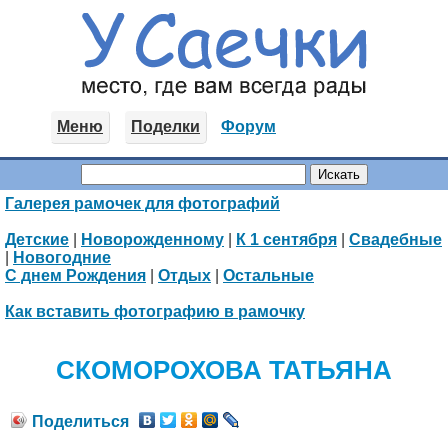
Меню
Поделки
Форум
Галерея рамочек для фотографий
Детские
|
Новорожденному
|
К 1 сентября
|
Свадебные
|
Новогодние
С днем Рождения
|
Отдых
|
Остальные
Как вставить фотографию в рамочку
СКОМОРОХОВА ТАТЬЯНА
Поделиться