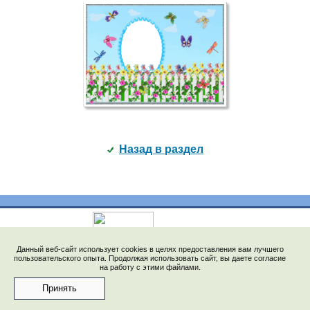
Назад в раздел
© 2009-2023, "Saychata.Ru". E-mail: saechka@saechka.ru
Данный веб-сайт использует cookies в целях предоставления вам лучшего
Перепечатка материалов запрещена без ссылки на
пользовательского опыта. Продолжая использовать сайт, вы даете согласие
на работу с этими файлами.
"www.saychata.ru"
Принять